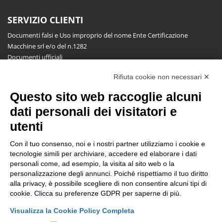
SERVIZIO CLIENTI
Documenti falsi e Uso improprio del nome Ente Certificazione
Macchine srl e/o del n.1282
Documenti ufficiali
Richiesta informazioni, segnalazioni, reclami, ricorsi e riserve
Rifiuta cookie non necessari ✕
Pubblicazioni
Questo sito web raccoglie alcuni
NEWSLETTER
dati personali dei visitatori e
Resta aggiornato gratuitamente su tutte le novità.
utenti
Con il tuo consenso, noi e i nostri partner utilizziamo i cookie e
tecnologie simili per archiviare, accedere ed elaborare i dati
personali come, ad esempio, la visita al sito web o la
personalizzazione degli annunci. Poiché rispettiamo il tuo diritto
alla privacy, è possibile scegliere di non consentire alcuni tipi di
Cliccando su Iscriviti dichiari di aver letto e accettato l'
Informativa
cookie. Clicca su preferenze GDPR per saperne di più.
Privacy
.
Visualizza la Cookie Policy Completa