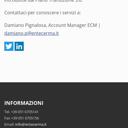
introdotte dal Piano Transizione 5.0.
Contattaci per conoscere i servizi a:
Damiano Pignalosa, Account Manager ECM |
damiano.p@entecerma.it
INFORMAZIONI
Tel. +39 051 6705141
Fax +39 051 6705156
Email:
info@entecerma.it