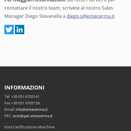
contattare il nostro team, scrivete al nostro Sales
Manager Diego Stevanella a
diego.s@entecerma.it
INFORMAZIONI
Tel. +39 051 6705141
Fax +39 051 6705156
Email:
info@entecerma.it
PEC:
ecm@pec.entecerma.it
Ente Certificazione Macchine