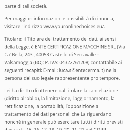
parte di tali società.
Per maggiori informazioni e possibilità di rinuncia,
visitare l’indirizzo www.youronlinechoices.eu/.
Titolare: il Titolare del trattamento dei dati, ai sensi
della Legge, è ENTE CERTIFICAZIONE MACCHINE SRL (Via
Ca’ Bella, 243 , 40053 Castello di Serravalle –
Valsamoggia (BO); P. IVA: 04322761208; contattabile ai
seguenti recapiti: E-mail: luca.s@entecerma.it) nella
persona del suo legale rappresentante pro tempore.
Lei ha diritto di ottenere dal titolare la cancellazione
(diritto all’oblio), la limitazione, l’aggiornamento, la
rettificazione, la portabilità, l’opposizione al
trattamento dei dati personali che La riguardano,
nonché in generale può esercitare tutti i diritti previsti
dagli artt. 15, 16, 17, 18, 19, 20, 21, 22 del GDPR.