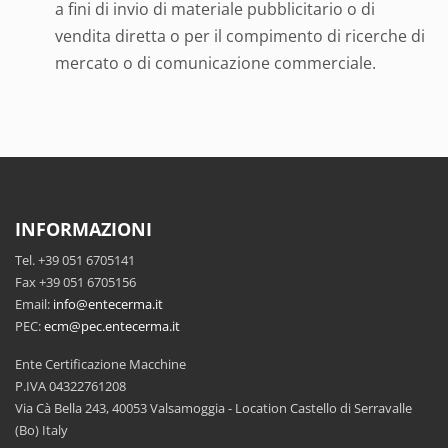
a fini di invio di materiale pubblicitario o di
vendita diretta o per il compimento di ricerche di
mercato o di comunicazione commerciale.
INFORMAZIONI
Tel. +39 051 6705141
Fax +39 051 6705156
Email:
info@entecerma.it
PEC:
ecm@pec.entecerma.it
Ente Certificazione Macchine
P.IVA 04322761208
Via Cà Bella 243, 40053 Valsamoggia - Location Castello di Serravalle
(Bo) Italy