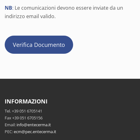
NB
:
Le comunicazioni devono essere inviate da un
indirizzo email valido.
Verifica Documento
INFORMAZIONI
Tel. +39 051 6705141
Fax +39 051 6705156
Email:
info@entecerma.it
PEC:
ecm@pec.entecerma.it