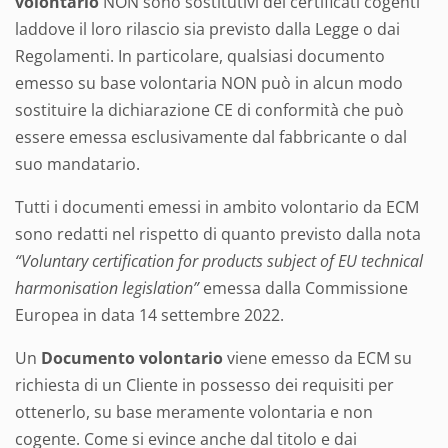
volontario
NON sono sostitutivi dei certificati cogenti
laddove il loro rilascio sia previsto dalla Legge o dai
Regolamenti. In particolare, qualsiasi documento
emesso su base volontaria NON può in alcun modo
sostituire la dichiarazione CE di conformità che può
essere emessa esclusivamente dal fabbricante o dal
suo mandatario.
Tutti i documenti emessi in ambito volontario da ECM
sono redatti nel rispetto di quanto previsto dalla nota
“Voluntary certification for products subject of EU technical
harmonisation legislation”
emessa dalla Commissione
Europea in data 14 settembre 2022.
Un
Documento volontario
viene emesso da ECM su
richiesta di un Cliente in possesso dei requisiti per
ottenerlo, su base meramente volontaria e non
cogente. Come si evince anche dal titolo e dai