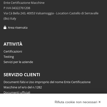
Ente Certificazione Macchine
P.IVA 04322761208
Via Cà Bella 243, 40053 Valsamoggia - Location Castello di Serravalle
(Bo) Italy
Area riservata
ATTIVITÀ
Certificazioni
Testing
Servizi per le aziende
SERVIZIO CLIENTI
Documenti falsi e Uso improprio del nome Ente Certificazione
Macchine srl e/o del n.1282
Documenti ufficiali
Richiesta informazioni, segnalazioni, reclami, ricorsi e riserve
Rifiuta cookie non necessari ✕
Pubblicazioni