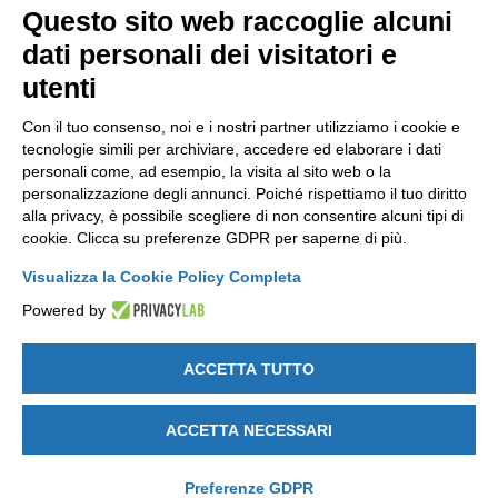
Questo sito web raccoglie alcuni
NEWSLETTER
dati personali dei visitatori e
Resta aggiornato gratuitamente su tutte le novità.
utenti
Con il tuo consenso, noi e i nostri partner utilizziamo i cookie e
tecnologie simili per archiviare, accedere ed elaborare i dati
personali come, ad esempio, la visita al sito web o la
personalizzazione degli annunci. Poiché rispettiamo il tuo diritto
alla privacy, è possibile scegliere di non consentire alcuni tipi di
Cliccando su Iscriviti dichiari di aver letto e accettato l'
Informativa
cookie. Clicca su preferenze GDPR per saperne di più.
Privacy
.
Visualizza la Cookie Policy Completa
Powered by
ACCETTA TUTTO
GET SOCIAL
ACCETTA NECESSARI
Note legali
-
Privacy e Cookie policy
-
Modifica preferenze Cookie
-
Credits by DICE
Preferenze GDPR