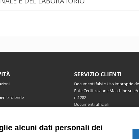
NALE E DEL LABORATORIO
VITÀ
SERVIZIO CLIENTI
azioni
Documenti falsi e Uso improprio d
Ente Certificazione Macchine srl e/o
per le aziende
n.1282
Documenti ufficiali
Richiesta informazioni, segnalazioni
reclami, ricorsi e riserve
Pubblicazioni
lie alcuni dati personali dei