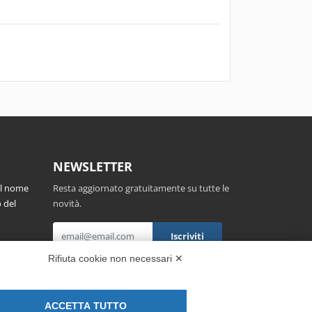
NEWSLETTER
el nome
Resta aggiornato gratuitamente su tutte le
 del
novità.
,
Rifiuta cookie non necessari ✕
Cliccando su Iscriviti dichiari di aver letto e
accettato l'
Informativa Privacy
.
ACCETTA TUTTO