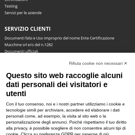
Testing
Servizi per le aziende
SERVIZIO CLIENTI
Documenti falsi e Uso improprio del nome Ente Certificazione
Macchine srl e/o del n.1282
Documenti ufficiali
Richiesta informazioni, segnalazioni, reclami, ricorsi e riserve
Rifiuta cookie non necessari ✕
Pubblicazioni
Questo sito web raccoglie alcuni
NEWSLETTER
dati personali dei visitatori e
Resta aggiornato gratuitamente su tutte le novità.
utenti
Con il tuo consenso, noi e i nostri partner utilizziamo i cookie e
tecnologie simili per archiviare, accedere ed elaborare i dati
personali come, ad esempio, la visita al sito web o la
personalizzazione degli annunci. Poiché rispettiamo il tuo diritto
alla privacy, è possibile scegliere di non consentire alcuni tipi di
Cliccando su Iscriviti dichiari di aver letto e accettato l'
Informativa
cookie. Clicca su preferenze GDPR per saperne di più.