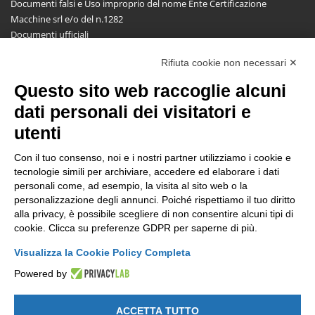
Documenti falsi e Uso improprio del nome Ente Certificazione
Macchine srl e/o del n.1282
Documenti ufficiali
Richiesta informazioni, segnalazioni, reclami, ricorsi e riserve
Rifiuta cookie non necessari ✕
Pubblicazioni
Questo sito web raccoglie alcuni
NEWSLETTER
dati personali dei visitatori e
Resta aggiornato gratuitamente su tutte le novità.
utenti
Con il tuo consenso, noi e i nostri partner utilizziamo i cookie e
tecnologie simili per archiviare, accedere ed elaborare i dati
personali come, ad esempio, la visita al sito web o la
personalizzazione degli annunci. Poiché rispettiamo il tuo diritto
alla privacy, è possibile scegliere di non consentire alcuni tipi di
Cliccando su Iscriviti dichiari di aver letto e accettato l'
Informativa
cookie. Clicca su preferenze GDPR per saperne di più.
Privacy
.
Visualizza la Cookie Policy Completa
Powered by
ACCETTA TUTTO