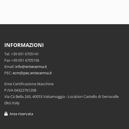
INFORMAZIONI
Tel. +39 051 6705141
Fax +39 051 6705156
Email:
info@entecerma.it
PEC:
ecm@pec.entecerma.it
Ente Certificazione Macchine
P.IVA 04322761208
Via Cà Bella 243, 40053 Valsamoggia - Location Castello di Serravalle
(Bo) Italy
Area riservata