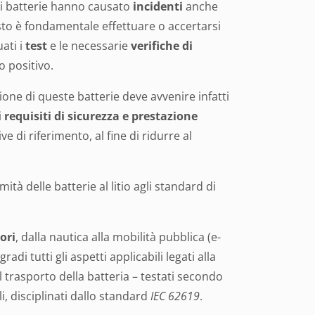
i batterie hanno causato
incidenti
anche
sto è fondamentale effettuare o accertarsi
ati i
test
e le necessarie
verifiche di
to positivo.
zione di queste batterie deve avvenire infatti
i
requisiti di sicurezza e prestazione
ve di riferimento, al fine di ridurre al
ità delle batterie al litio agli standard di
ori
, dalla nautica alla mobilità pubblica (e-
radi tutti gli aspetti applicabili legati alla
il trasporto della batteria – testati secondo
li, disciplinati dallo standard
IEC 62619
.