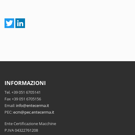
INFORMAZIONI
Tel. +39 051 6705141
Fax +39 051 6705156
Email:
info@entecerma.it
PEC:
ecm@pec.entecerma.it
Ente Certificazione Macchine
P.IVA 04322761208