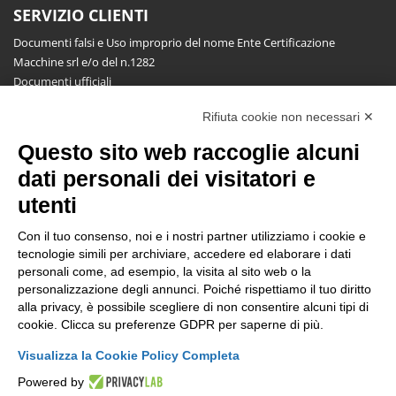
SERVIZIO CLIENTI
Documenti falsi e Uso improprio del nome Ente Certificazione
Macchine srl e/o del n.1282
Documenti ufficiali
Richiesta informazioni, segnalazioni, reclami, ricorsi e riserve
Rifiuta cookie non necessari ✕
Pubblicazioni
Questo sito web raccoglie alcuni
NEWSLETTER
dati personali dei visitatori e
Resta aggiornato gratuitamente su tutte le novità.
utenti
Con il tuo consenso, noi e i nostri partner utilizziamo i cookie e
tecnologie simili per archiviare, accedere ed elaborare i dati
personali come, ad esempio, la visita al sito web o la
personalizzazione degli annunci. Poiché rispettiamo il tuo diritto
alla privacy, è possibile scegliere di non consentire alcuni tipi di
Cliccando su Iscriviti dichiari di aver letto e accettato l'
Informativa
cookie. Clicca su preferenze GDPR per saperne di più.
Privacy
.
Visualizza la Cookie Policy Completa
Powered by