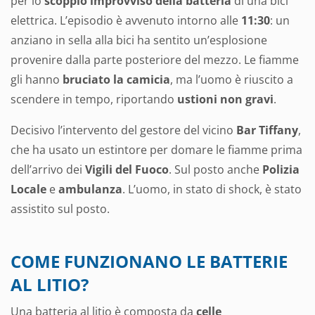
per lo
scoppio improvviso della batteria
di una bici
elettrica. L’episodio è avvenuto intorno alle
11:30
: un
anziano in sella alla bici ha sentito un’esplosione
provenire dalla parte posteriore del mezzo. Le fiamme
gli hanno
bruciato la camicia
, ma l’uomo è riuscito a
scendere in tempo, riportando
ustioni non gravi
.
Decisivo l’intervento del gestore del vicino
Bar Tiffany
,
che ha usato un estintore per domare le fiamme prima
dell’arrivo dei
Vigili del Fuoco
. Sul posto anche
Polizia
Locale
e
ambulanza
. L’uomo, in stato di shock, è stato
assistito sul posto.
COME FUNZIONANO LE BATTERIE
AL LITIO?
Una batteria al litio è composta da
celle