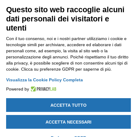
Questo sito web raccoglie alcuni
NEWSLETTER
dati personali dei visitatori e
Resta aggiornato gratuitamente su tutte le novità.
utenti
Con il tuo consenso, noi e i nostri partner utilizziamo i cookie e
tecnologie simili per archiviare, accedere ed elaborare i dati
personali come, ad esempio, la visita al sito web o la
personalizzazione degli annunci. Poiché rispettiamo il tuo diritto
alla privacy, è possibile scegliere di non consentire alcuni tipi di
Cliccando su Iscriviti dichiari di aver letto e accettato l'
Informativa
cookie. Clicca su preferenze GDPR per saperne di più.
Privacy
.
Visualizza la Cookie Policy Completa
Powered by
ACCETTA TUTTO
GET SOCIAL
ACCETTA NECESSARI
Note legali
-
Privacy e Cookie policy
-
Modifica preferenze Cookie
-
Credits by DICE