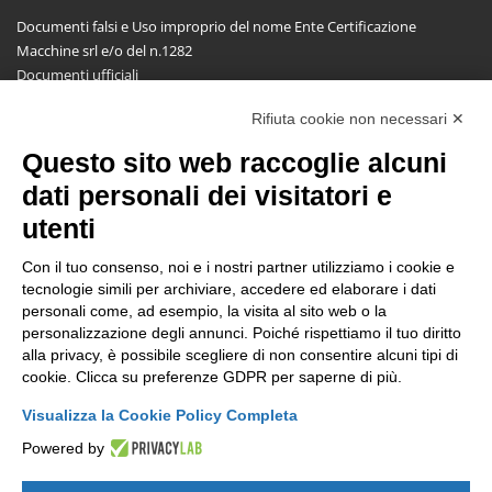
Documenti falsi e Uso improprio del nome Ente Certificazione
Macchine srl e/o del n.1282
Documenti ufficiali
Richiesta informazioni, segnalazioni, reclami, ricorsi e riserve
Rifiuta cookie non necessari ✕
Pubblicazioni
Questo sito web raccoglie alcuni
NEWSLETTER
dati personali dei visitatori e
Resta aggiornato gratuitamente su tutte le novità.
utenti
Con il tuo consenso, noi e i nostri partner utilizziamo i cookie e
tecnologie simili per archiviare, accedere ed elaborare i dati
personali come, ad esempio, la visita al sito web o la
personalizzazione degli annunci. Poiché rispettiamo il tuo diritto
alla privacy, è possibile scegliere di non consentire alcuni tipi di
Cliccando su Iscriviti dichiari di aver letto e accettato l'
Informativa
cookie. Clicca su preferenze GDPR per saperne di più.
Privacy
.
Visualizza la Cookie Policy Completa
Powered by