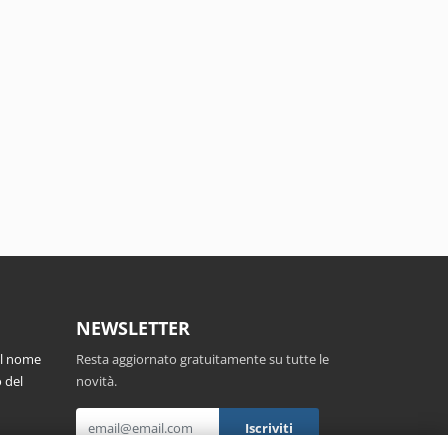
NEWSLETTER
el nome
Resta aggiornato gratuitamente su tutte le
 del
novità.
,