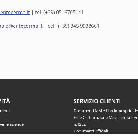
entecerma.it
| tel. (+39) 0516705141
aolo@entecerma.it
| cell. (+39) 345 9938661
VITÀ
SERVIZIO CLIENTI
azioni
Documenti falsi e Uso improprio d
Ente Certificazione Macchine srl e/o
per le aziende
n.1282
Documenti ufficiali
Richiesta informazioni, segnalazioni