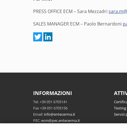
PRESS OFFICE ECM – Sara Mezzadri
sara.m@
SALES MANAGER ECM – Paolo Bernardoni
p
INFORMAZIONI
ATTI
Tel. +39 051 6705141
Certific
Fax +39 051 6705156
Testing
Email:
info@entecerma.it
Servizi 
PEC:
ecm@pec.entecerma.it