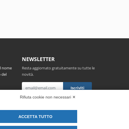
NEWSLETTER
el nome
Resta aggiornato gratuitamente su tutte le
 del
novità.
,
Rifiuta cookie non necessari ✕
Cliccando su Iscriviti dichiari di aver letto e
accettato l'
Informativa Privacy
.
ACCETTA TUTTO