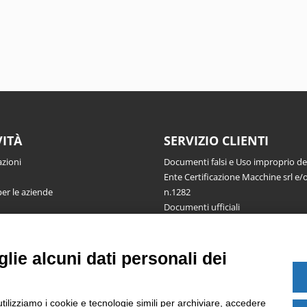
VITÀ
SERVIZIO CLIENTI
azioni
Documenti falsi e Uso improprio d
Ente Certificazione Macchine srl e/o
per le aziende
n.1282
Documenti ufficiali
Richiesta informazioni, segnalazioni
reclami, ricorsi e riserve
Pubblicazioni
lie alcuni dati personali dei
utilizziamo i cookie e tecnologie simili per archiviare, accedere