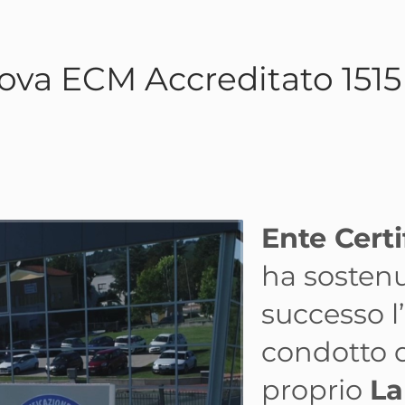
Prova ECM Accreditato 151
Ente Cert
ha sostenu
successo l
condotto 
proprio
La