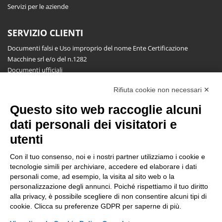
Servizi per le aziende
SERVIZIO CLIENTI
Documenti falsi e Uso improprio del nome Ente Certificazione
Macchine srl e/o del n.1282
Documenti ufficiali
Richiesta informazioni, segnalazioni, reclami, ricorsi e riserve
Rifiuta cookie non necessari ✕
Pubblicazioni
Questo sito web raccoglie alcuni
NEWSLETTER
dati personali dei visitatori e
Resta aggiornato gratuitamente su tutte le novità.
utenti
Con il tuo consenso, noi e i nostri partner utilizziamo i cookie e
tecnologie simili per archiviare, accedere ed elaborare i dati
personali come, ad esempio, la visita al sito web o la
personalizzazione degli annunci. Poiché rispettiamo il tuo diritto
alla privacy, è possibile scegliere di non consentire alcuni tipi di
Cliccando su Iscriviti dichiari di aver letto e accettato l'
Informativa
cookie. Clicca su preferenze GDPR per saperne di più.
Privacy
.