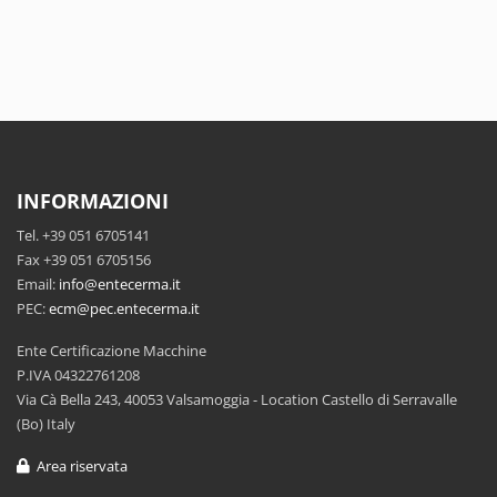
INFORMAZIONI
Tel. +39 051 6705141
Fax +39 051 6705156
Email:
info@entecerma.it
PEC:
ecm@pec.entecerma.it
Ente Certificazione Macchine
P.IVA 04322761208
Via Cà Bella 243, 40053 Valsamoggia - Location Castello di Serravalle
(Bo) Italy
Area riservata