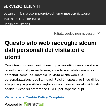
SERVIZIO CLIENTI
Documenti falsi e Uso improprio del nome Ente Certificazione
Macchine srl e/o del n.1282
Documenti ufficiali
Richiesta informazioni, segnalazioni, reclami, ricorsi e riserve
Rifiuta cookie non necessari ✕
Pubblicazioni
Questo sito web raccoglie alcuni
NEWSLETTER
dati personali dei visitatori e
Resta aggiornato gratuitamente su tutte le novità.
utenti
Con il tuo consenso, noi e i nostri partner utilizziamo i cookie e
tecnologie simili per archiviare, accedere ed elaborare i dati
personali come, ad esempio, la visita al sito web o la
personalizzazione degli annunci. Poiché rispettiamo il tuo diritto
alla privacy, è possibile scegliere di non consentire alcuni tipi di
Cliccando su Iscriviti dichiari di aver letto e accettato l'
Informativa
cookie. Clicca su preferenze GDPR per saperne di più.
Privacy
.
Visualizza la Cookie Policy Completa
Powered by