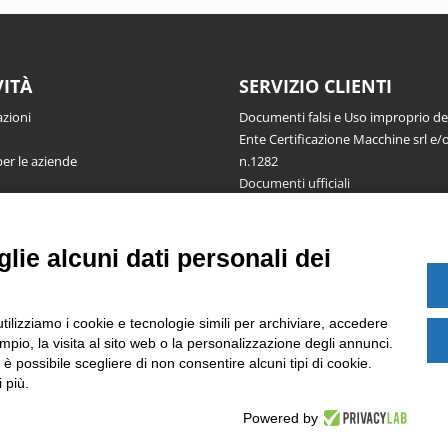
VITÀ
SERVIZIO CLIENTI
azioni
Documenti falsi e Uso improprio d
Ente Certificazione Macchine srl e/o
per le aziende
n.1282
Documenti ufficiali
Richiesta informazioni, segnalazioni
reclami, ricorsi e riserve
Pubblicazioni
lie alcuni dati personali dei
utilizziamo i cookie e tecnologie simili per archiviare, accedere
pio, la visita al sito web o la personalizzazione degli annunci.
, è possibile scegliere di non consentire alcuni tipi di cookie.
 più.
Powered by
Note legali
-
Privacy e Coo