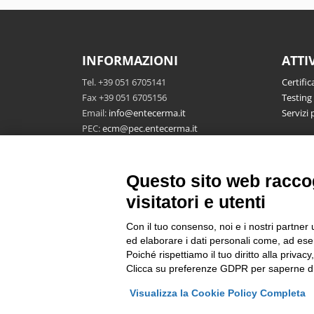
INFORMAZIONI
ATTI
Tel. +39 051 6705141
Certific
Fax +39 051 6705156
Testing
Email:
info@entecerma.it
Servizi 
PEC:
ecm@pec.entecerma.it
Ente Certificazione Macchine
P.IVA 04322761208
Questo sito web raccog
Via Cà Bella 243, 40053 Valsamoggia -
visitatori e utenti
Location Castello di Serravalle (Bo) Italy
Con il tuo consenso, noi e i nostri partner 
Area riservata
ed elaborare i dati personali come, ad esem
Poiché rispettiamo il tuo diritto alla privacy
Clicca su preferenze GDPR per saperne di
Visualizza la Cookie Policy Completa
GET SOCIAL