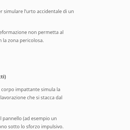
er simulare l’urto accidentale di un
a deformazione non permetta al
n la zona pericolosa.
ti)
o corpo impattante simula la
avorazione che si stacca dal
del pannello (ad esempio un
ono sotto lo sforzo impulsivo.