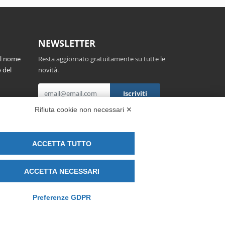
NEWSLETTER
el nome
Resta aggiornato gratuitamente su tutte le
 del
novità.
,
Rifiuta cookie non necessari ✕
Cliccando su Iscriviti dichiari di aver letto e
accettato l'
Informativa Privacy
.
ACCETTA TUTTO
ACCETTA NECESSARI
Preferenze GDPR
kie policy
-
Modifica preferenze Cookie
-
Credits by DICE