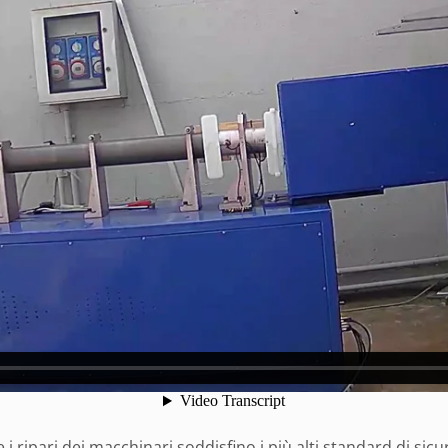
 i ripari dei macchinari soddisfino i più alti standard di si