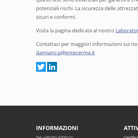
potenziali rischi. La sicurezza delle attrezza
sicuri e conformi.
Visita la pagina dedicata al nostro
Laborator
Contattaci per maggiori informazioni sui nost
damiano.p@entecerma.it
INFORMAZIONI
ATTI
Tel. +39 051 6705141
Certific