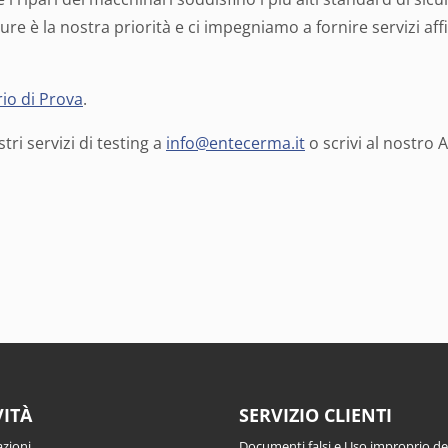
ture è la nostra priorità e ci impegniamo a fornire servizi aff
io di Prova
.
ri servizi di testing a
info@entecerma.it
o scrivi al nostro
VITÀ
SERVIZIO CLIENTI
azioni
Documenti falsi e Uso improprio d