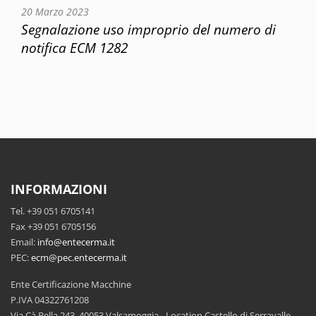
20 Marzo 2023
Segnalazione uso improprio del numero di
notifica ECM 1282
INFORMAZIONI
Tel. +39 051 6705141
Fax +39 051 6705156
Email:
info@entecerma.it
PEC:
ecm@pec.entecerma.it
Ente Certificazione Macchine
P.IVA 04322761208
Via Cà Bella 243, 40053 Valsamoggia - Location Castello di Serravalle