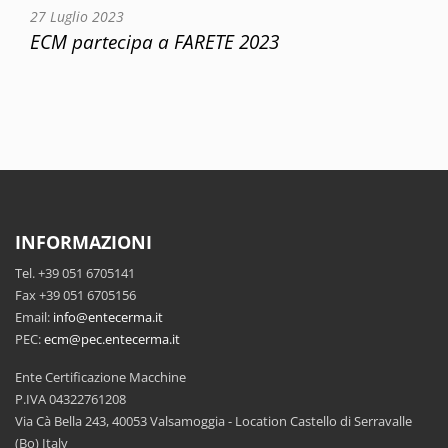
27 Luglio 2023
ECM partecipa a FARETE 2023
INFORMAZIONI
Tel. +39 051 6705141
Fax +39 051 6705156
Email:
info@entecerma.it
PEC:
ecm@pec.entecerma.it
Ente Certificazione Macchine
P.IVA 04322761208
Via Cà Bella 243, 40053 Valsamoggia - Location Castello di Serravalle
(Bo) Italy