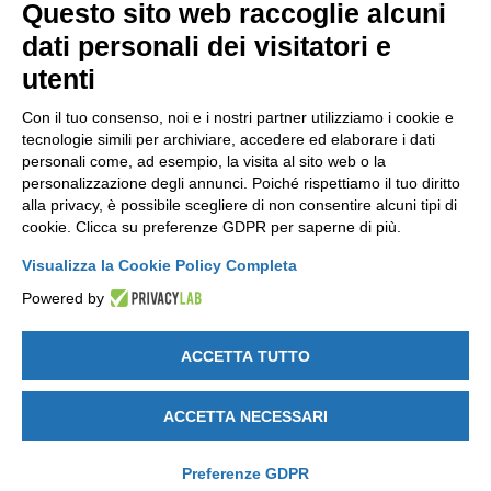
Questo sito web raccoglie alcuni
NEWSLETTER
dati personali dei visitatori e
Resta aggiornato gratuitamente su tutte le novità.
utenti
Con il tuo consenso, noi e i nostri partner utilizziamo i cookie e
tecnologie simili per archiviare, accedere ed elaborare i dati
personali come, ad esempio, la visita al sito web o la
personalizzazione degli annunci. Poiché rispettiamo il tuo diritto
alla privacy, è possibile scegliere di non consentire alcuni tipi di
Cliccando su Iscriviti dichiari di aver letto e accettato l'
Informativa
cookie. Clicca su preferenze GDPR per saperne di più.
Privacy
.
Visualizza la Cookie Policy Completa
Powered by
ACCETTA TUTTO
GET SOCIAL
ACCETTA NECESSARI
Note legali
-
Privacy e Cookie policy
-
Modifica preferenze Cookie
-
Credits by DICE
Preferenze GDPR