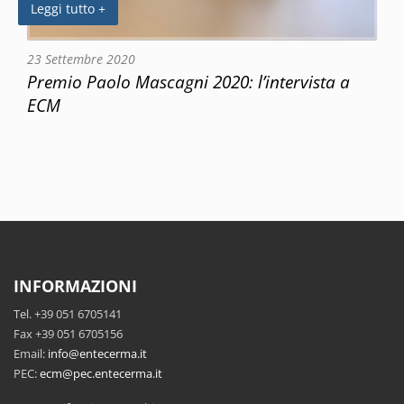
Leggi tutto +
23 Settembre 2020
Premio Paolo Mascagni 2020: l’intervista a
ECM
INFORMAZIONI
Tel. +39 051 6705141
Fax +39 051 6705156
Email:
info@entecerma.it
PEC:
ecm@pec.entecerma.it