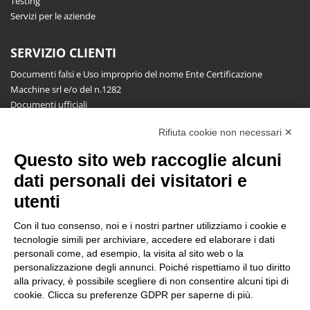
Testing
Servizi per le aziende
SERVIZIO CLIENTI
Documenti falsi e Uso improprio del nome Ente Certificazione
Macchine srl e/o del n.1282
Documenti ufficiali
Richiesta informazioni, segnalazioni, reclami, ricorsi e riserve
Rifiuta cookie non necessari ✕
Pubblicazioni
Questo sito web raccoglie alcuni
NEWSLETTER
dati personali dei visitatori e
Resta aggiornato gratuitamente su tutte le novità.
utenti
Con il tuo consenso, noi e i nostri partner utilizziamo i cookie e
tecnologie simili per archiviare, accedere ed elaborare i dati
personali come, ad esempio, la visita al sito web o la
personalizzazione degli annunci. Poiché rispettiamo il tuo diritto
alla privacy, è possibile scegliere di non consentire alcuni tipi di
Cliccando su Iscriviti dichiari di aver letto e accettato l'
Informativa
cookie. Clicca su preferenze GDPR per saperne di più.
Privacy
.