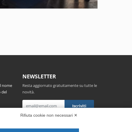
NEWSLETTER
el nome
Resta aggiornato gratuitamente su tutte le
 del
novità.
,
Rifiuta cookie non necessari ✕
Cliccando su Iscriviti dichiari di aver letto e
accettato l'
Informativa Privacy
.