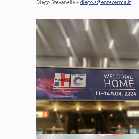
Diego Stevanella –
diego.s@entecerma.it