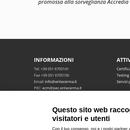
promossa alla sorveglianza Accredia
INFORMAZIONI
ATTI
Tel. +39 051 6705141
Certific
Fax +39 051 6705156
Testing
Email:
info@entecerma.it
Servizi 
PEC:
ecm@pec.entecerma.it
Ente Certificazione Macchine
P.IVA 04322761208
Questo sito web raccog
Via Cà Bella 243, 40053 Valsamoggia -
visitatori e utenti
Location Castello di Serravalle (Bo) Italy
Con il tuo consenso, noi e i nostri partner 
Area riservata