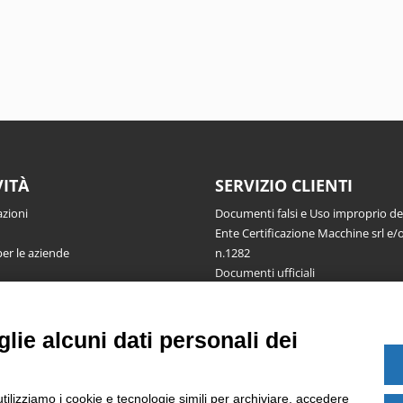
VITÀ
SERVIZIO CLIENTI
azioni
Documenti falsi e Uso improprio d
Ente Certificazione Macchine srl e/o
per le aziende
n.1282
Documenti ufficiali
Richiesta informazioni, segnalazioni
reclami, ricorsi e riserve
Pubblicazioni
lie alcuni dati personali dei
utilizziamo i cookie e tecnologie simili per archiviare, accedere