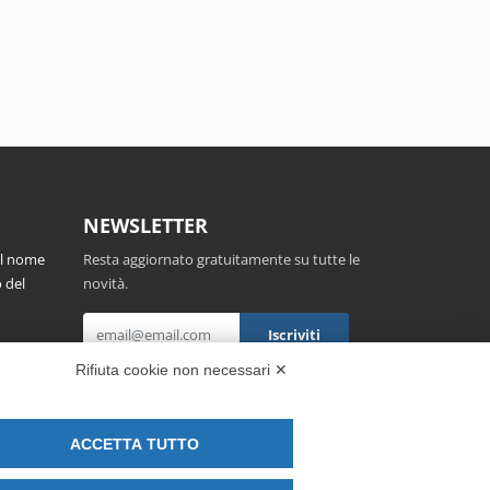
NEWSLETTER
el nome
Resta aggiornato gratuitamente su tutte le
 del
novità.
,
Rifiuta cookie non necessari ✕
Cliccando su Iscriviti dichiari di aver letto e
accettato l'
Informativa Privacy
.
ACCETTA TUTTO