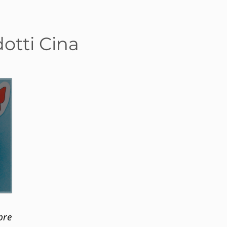
otti Cina
pre