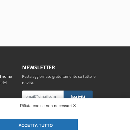
NEWSLETTER
el nome
Resta aggiornato gratuitamente su tutte le
 del
novità.
,
Rifiuta cookie non necessari ✕
Cliccando su Iscriviti dichiari di aver letto e
accettato l'
Informativa Privacy
.
ACCETTA TUTTO