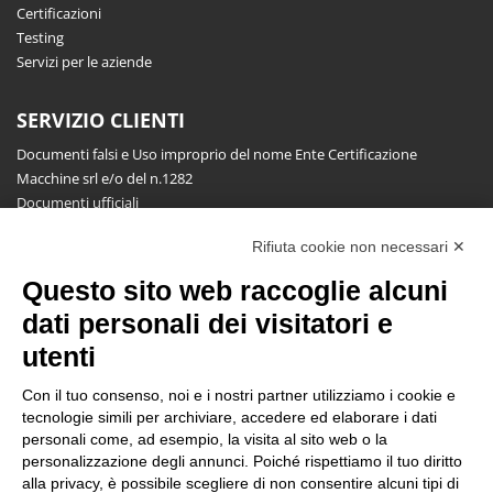
Certificazioni
Testing
Servizi per le aziende
SERVIZIO CLIENTI
Documenti falsi e Uso improprio del nome Ente Certificazione
Macchine srl e/o del n.1282
Documenti ufficiali
Richiesta informazioni, segnalazioni, reclami, ricorsi e riserve
Rifiuta cookie non necessari ✕
Pubblicazioni
Questo sito web raccoglie alcuni
NEWSLETTER
dati personali dei visitatori e
Resta aggiornato gratuitamente su tutte le novità.
utenti
Con il tuo consenso, noi e i nostri partner utilizziamo i cookie e
tecnologie simili per archiviare, accedere ed elaborare i dati
personali come, ad esempio, la visita al sito web o la
personalizzazione degli annunci. Poiché rispettiamo il tuo diritto
alla privacy, è possibile scegliere di non consentire alcuni tipi di