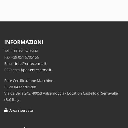
INFORMAZIONI
Tel. +39 051 6705141
Fax +39 051 6705156
Email:
info@entecerma.it
PEC:
ecm@pec.entecerma.it
Ente Certificazione Macchine
P.IVA 04322761208
Via Cà Bella 243, 40053 Valsamoggia - Location Castello di Serravalle
(Bo) Italy
Area riservata