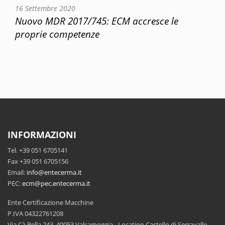
16 Settembre 2020
Nuovo MDR 2017/745: ECM accresce le
proprie competenze
INFORMAZIONI
Tel. +39 051 6705141
Fax +39 051 6705156
Email:
info@entecerma.it
PEC:
ecm@pec.entecerma.it
Ente Certificazione Macchine
P.IVA 04322761208
Via Cà Bella 243, 40053 Valsamoggia - Location Castello di Serravalle