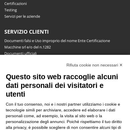
Certificazioni
Testing
Servizi per le aziende
SERVIZIO CLIENTI
Documenti falsi e Uso improprio del nome Ente Certificazione
Macchine srl e/o del n.1282
Documenti ufficiali
Richiesta informazioni, segnalazioni, reclami, ricorsi e riserve
Rifiuta cookie non necessari ✕
Pubblicazioni
Questo sito web raccoglie alcuni
NEWSLETTER
dati personali dei visitatori e
Resta aggiornato gratuitamente su tutte le novità.
utenti
Con il tuo consenso, noi e i nostri partner utilizziamo i cookie e
tecnologie simili per archiviare, accedere ed elaborare i dati
personali come, ad esempio, la visita al sito web o la
personalizzazione degli annunci. Poiché rispettiamo il tuo diritto
alla privacy, è possibile scegliere di non consentire alcuni tipi di